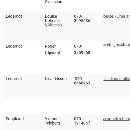
Svensson
Ledamot
Louise
073-
louise.kulmal
Kulmala
3095636
Välijeesiö
simba_rn@hot
Ledamot
Roger
070-
Liljedahl
3759268
Ledamot
Lisa Nilsson
070-
lisa.linnea.ni
6468963
Suppleant
Yvonne
070-
yvonneteleber
Teleberg
3914047