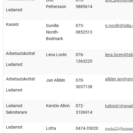
Uno
070-
uno_p@hotmai
Pettersson
5885614
Ledamot
Kassör
Gunilla
073-
g.nordh@telia
Nordh-
0852513
Bodmark
Arbetsutskottet
Lena Lorén
076-
lena.loren@tel
1363225
Ledamot
Arbetsutskottet
allden.jan@gm
Jan Alldén
070-
3037138
Ledamot
Ledamot
Kerstin Allvin
072-
kallvin61@gmai
Sekreterare
3106914
Ledamot
Lotta
0474-35020
tessla22@hotmai