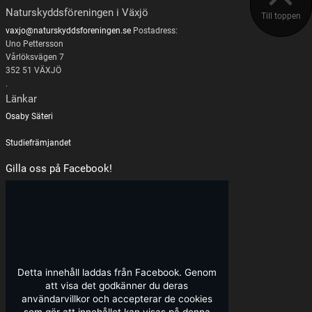
Naturskyddsföreningen i Växjö
Till toppen
vaxjo@naturskyddsforeningen.se
Postadress:
Uno Pettersson
Vårlöksvägen 7
352 51 VÄXJÖ
.
Länkar
Osaby Säteri
Studiefrämjandet
Gilla oss på Facebook!
Detta innehåll laddas från Facebook. Genom
att visa det godkänner du deras
användarvillkor och accepterar de cookies
som gör att innehållet kan visas på denna