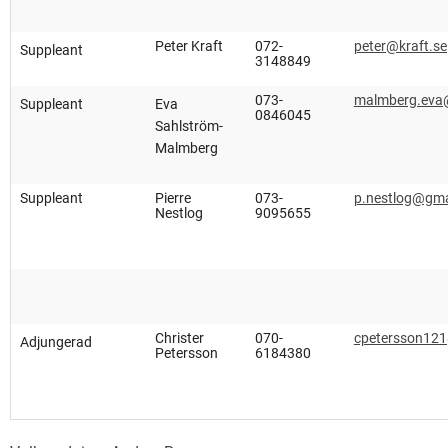
Peter Kraft
072-
peter@kraft.se
Suppleant
3148849
073-
malmberg.eva
Suppleant
Eva
0846045
Sahlström-
Malmberg
Suppleant
Pierre
073-
p.nestlog@gma
Nestlog
9095655
Christer
070-
cpetersson12
Adjungerad
Petersson
6184380