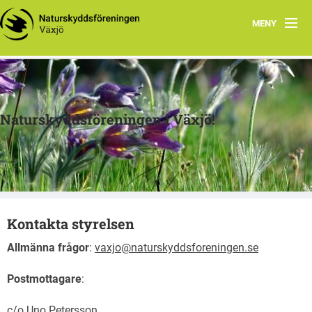
MENY
Hem
Om oss
Naturskyddsföreningen i Växjö!
Verksamheter
Arkiv
Skogsprojektet
Kontakta styrelsen
Länkar
Allmänna frågor
:
vaxjo@naturskyddsforeningen.se
Skola
Postmottagare
:
c/o Uno Petersson