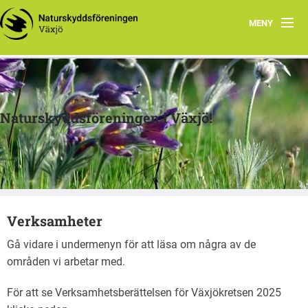
MENY
Hem
Om oss
Naturskyddsföreningen i Växjö!
Verksamheter
Arkiv
Skogsprojektet
Verksamheter
Länkar
Gå vidare i undermenyn för att läsa om några av de
Skola
områden vi arbetar med.
För att se Verksamhetsberättelsen för Växjökretsen 2025