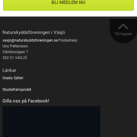
BLI MEDLEM NU
Naturskyddsföreningen i Växjö
Till toppen
vaxjo@naturskyddsforeningen.se
Postadress:
Uno Pettersson
Vårlöksvägen 7
352 51 VÄXJÖ
.
Länkar
Osaby Säteri
Studiefrämjandet
Gilla oss på Facebook!