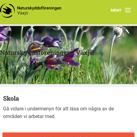
MENY
Hem
Om oss
Naturskyddsföreningen i Växjö!
Verksamheter
Arkiv
Skogsprojektet
Skola
Länkar
Gå vidare i undermenyn för att läsa om några av de
Skola
områden vi arbetar med.