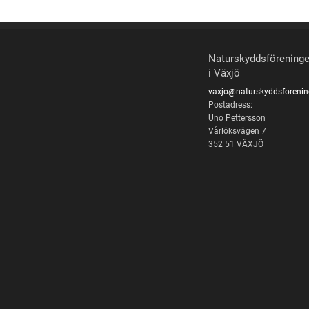
Naturskyddsförening
i Växjö
vaxjo@naturskyddsforenin
Postadress:
Uno Pettersson
Vårlöksvägen 7
352 51 VÄXJÖ