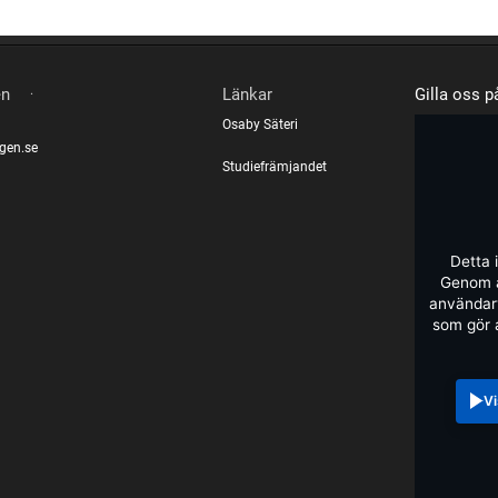
.
en
Länkar
Gilla oss 
Osaby Säteri
gen.se
Studiefrämjandet
Detta 
Genom a
användarv
som gör 
Vi