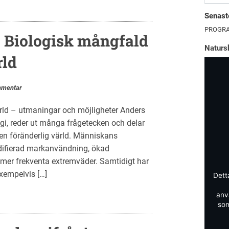
Senaste
PROGRA
. Biologisk mångfald
Naturs
rld
mmentar
ärld – utmaningar och möjligheter Anders
gi, reder ut många frågetecken och delar
 en föränderlig värld. Människans
odifierad markanvändning, ökad
mer frekventa extremväder. Samtidigt har
xempelvis […]
Dett
anv
som