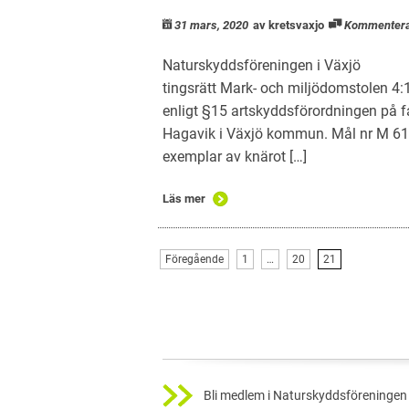
31 mars, 2020
av kretsvaxjo
Kommenter
Naturskyddsföreningen i Växj
tingsrätt Mark- och miljödomstolen 
enligt §15 artskyddsförordningen på fa
Hagavik i Växjö kommun. Mål nr M 61
exemplar av knärot […]
Läs mer
Föregående
1
…
20
21
Bli medlem i Naturskyddsföreningen 