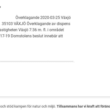
a
ö Överklagande 2020-03-25 Växjö
4:1 35103 VÄXJÖ Överklagande av dispens
stigheten Växjö 7:36 m. fl. i området
17-19 Domstolens beslut innebär att
och stöd kampen för natur och miljö.
Tillsammans har vi kraft att förän