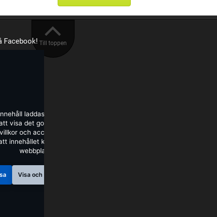
på Facebook!
Till toppen
innehåll laddas från Facebook.
tt visa det godkänner du deras
illkor och accepterar de cookies
att innehållet kan visas på denna
webbplats.
sa
Visa och fråga inte igen