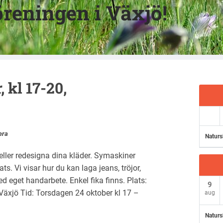
reningen i Växjö!
 kl 17-20,
era
Naturs
 eller redesigna dina kläder. Symaskiner
s. Vi visar hur du kan laga jeans, tröjor,
 eget handarbete. Enkel fika finns. Plats:
9
Växjö Tid: Torsdagen 24 oktober kl 17 –
aug
Naturs