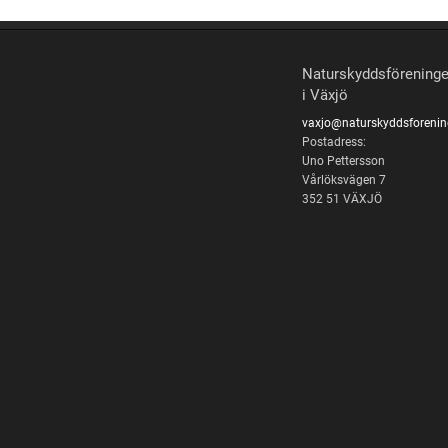
Naturskyddsförening
i Växjö
vaxjo@naturskyddsforenin
Postadress:
Uno Pettersson
Vårlöksvägen 7
352 51 VÄXJÖ