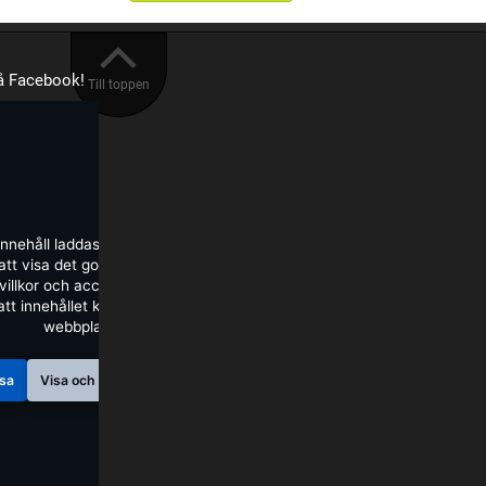
på Facebook!
Till toppen
innehåll laddas från Facebook.
tt visa det godkänner du deras
illkor och accepterar de cookies
att innehållet kan visas på denna
webbplats.
sa
Visa och fråga inte igen