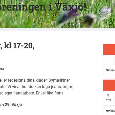
reningen i Växjö!
 kl 17-20,
era
Naturs
 eller redesigna dina kläder. Symaskiner
s. Vi visar hur du kan laga jeans, tröjor,
 eget handarbete. Enkel fika finns.
9
aug
an 29, Växjö
Naturs