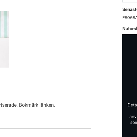
Senaste
PROGRA
Naturs
riserade
. Bokmärk
länken
.
Dett
anv
som