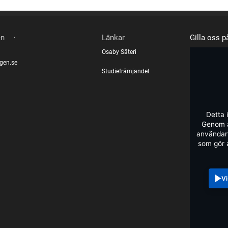
.
en
Länkar
Gilla oss 
Osaby Säteri
gen.se
Studiefrämjandet
Detta 
Genom a
användarv
som gör 
Vi