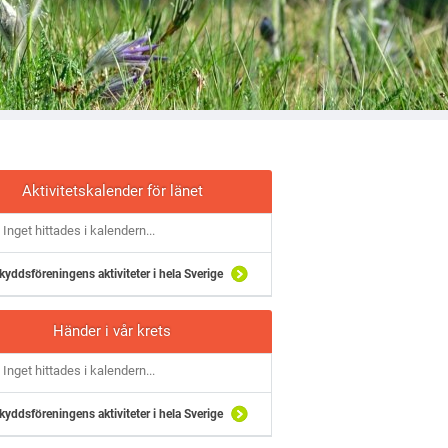
1_n
Aktivitetskalender för länet
Inget hittades i kalendern...
kyddsföreningens aktiviteter i hela Sverige
Händer i vår krets
Inget hittades i kalendern...
kyddsföreningens aktiviteter i hela Sverige