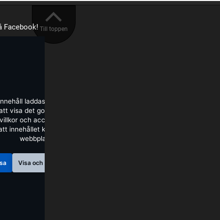
på Facebook!
Till toppen
innehåll laddas från Facebook.
tt visa det godkänner du deras
illkor och accepterar de cookies
att innehållet kan visas på denna
webbplats.
sa
Visa och fråga inte igen