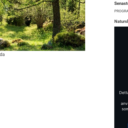
Senaste
PROGRA
Naturs
gda
Dett
anv
som