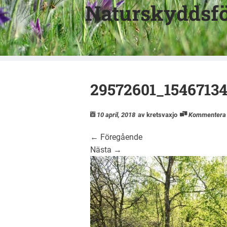
Naturskyddsfö
29572601_1546713
10 april, 2018
av kretsvaxjo
Kommentera
←
Föregående
Nästa
→