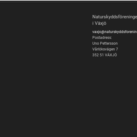
Naturskyddsförening
i Växjö
vaxjo@naturskyddsforenin
Postadress:
Uno Pettersson
Vårlöksvägen 7
352 51 VÄXJÖ