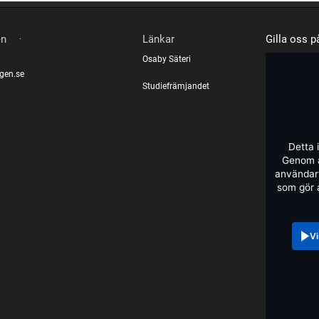
.
en
Länkar
Gilla oss 
Osaby Säteri
gen.se
Studiefrämjandet
Detta 
Genom a
användarv
som gör 
Vi