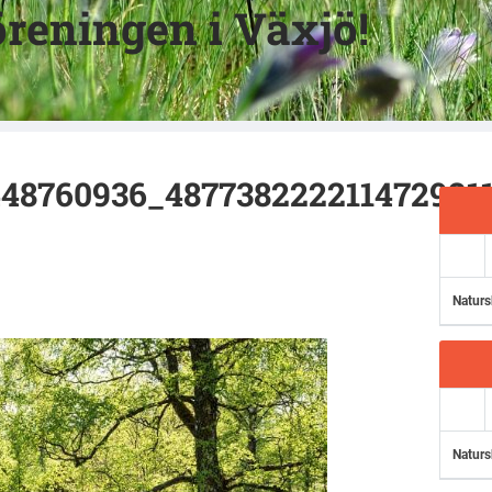
reningen i Växjö!
448760936_487738222211472921
Naturs
Naturs