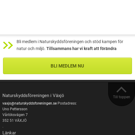
Bli medlem i Naturskyddsföreningen och stöd kampen för
natur och miljö.
Tillsammans har vi kraft att förändra
BLI MEDLEM NU
Naturskyddsföreningen i Växjö
Till toppen
vaxjo@naturskyddsforeningen.se
Postadress:
Uno Pettersson
Vårlöksvägen 7
352 51 VÄXJÖ
.
Länkar