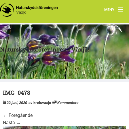
MENY
Hem
Om oss
Naturskyddsföreningen i Växjö!
Verksamheter
Arkiv
Skogsprojektet
IMG_0478
Länkar
22 juni, 2020
av kretsvaxjo
Kommentera
Skola
←
Föregående
Nästa
→