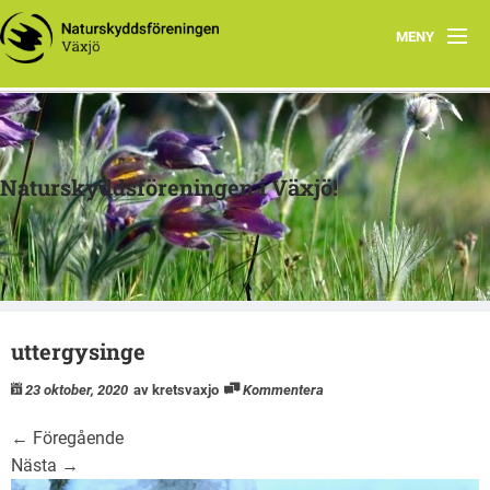
MENY
Hem
Om oss
Naturskyddsföreningen i Växjö!
Verksamheter
Arkiv
Skogsprojektet
uttergysinge
Länkar
23 oktober, 2020
av kretsvaxjo
Kommentera
Skola
←
Föregående
Nästa
→