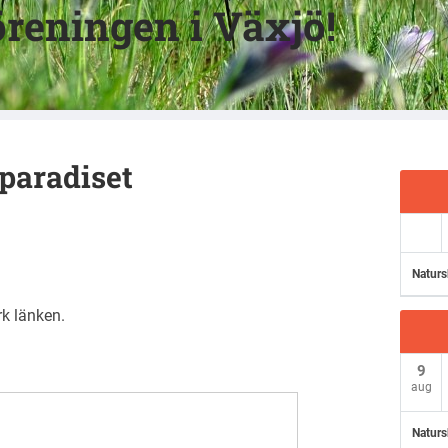
reningen i Växjö!
paradiset
Naturs
rk
länken
.
9
aug
Naturs