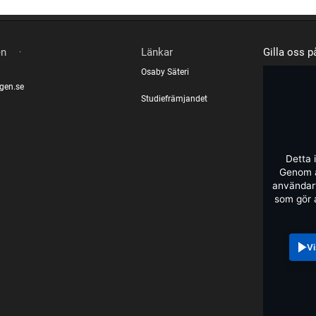
.
en
Länkar
Gilla oss 
Osaby Säteri
gen.se
Studiefrämjandet
Detta 
Genom a
användarv
som gör 
Vi