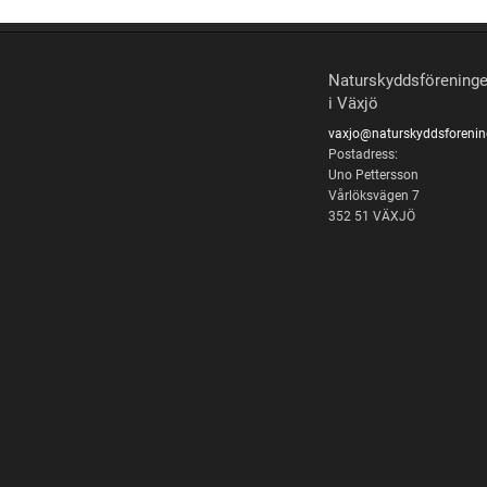
Naturskyddsförening
i Växjö
vaxjo@naturskyddsforenin
Postadress:
Uno Pettersson
Vårlöksvägen 7
352 51 VÄXJÖ