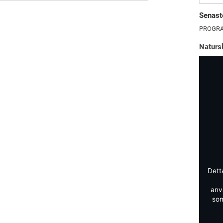
Senaste
PROGRA
Naturs
Dett
anv
som