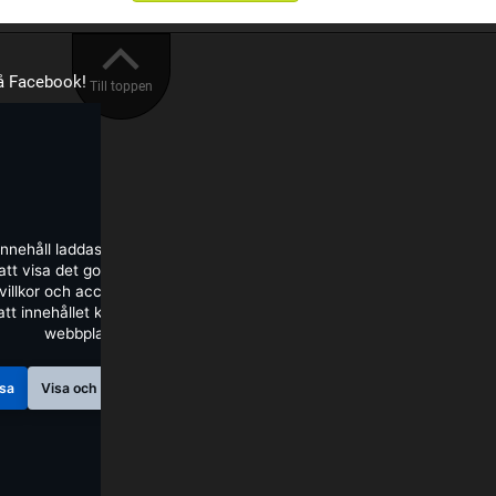
på Facebook!
Till toppen
innehåll laddas från Facebook.
tt visa det godkänner du deras
illkor och accepterar de cookies
att innehållet kan visas på denna
webbplats.
sa
Visa och fråga inte igen